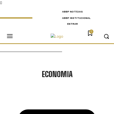
ABBP NOTÍCIAS
ABBP INSTITUCIONAL
ENTRAR
0
ECONOMIA
CIDADES
CULTURA
EDUCAÇÃO
JUSTIÇA
POLÍCIA