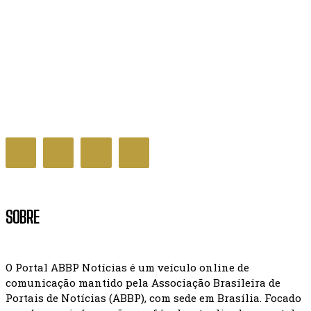
Caiado destaca avanço da energia limpa com
inauguração de maior usina solar de Goiás
GOIÁS
SOBRE
O Portal ABBP Notícias é um veículo online de
comunicação mantido pela Associação Brasileira de
Portais de Notícias (ABBP), com sede em Brasília. Focado