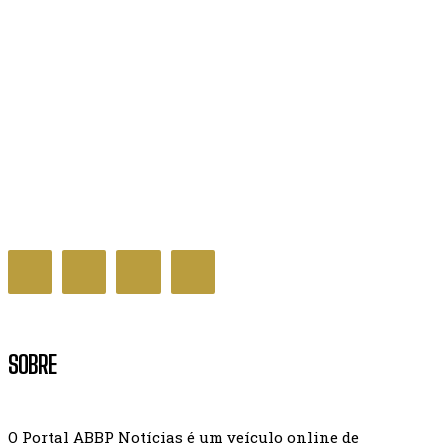
Decreto que cria Prêmio Nacional da Educação é
assinado pelo governo
GERAL NOTÍCIAS
SOBRE
O Portal ABBP Notícias é um veículo online de