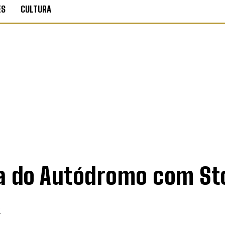
ES
CULTURA
a do Autódromo com St
S