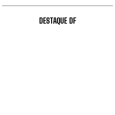
DESTAQUE DF
ACORDA DF
BOMBA BOMBA
BOMBEIROS DF
CONECTADO AO PODER
DF INFORMADO
ÚLTIMAS