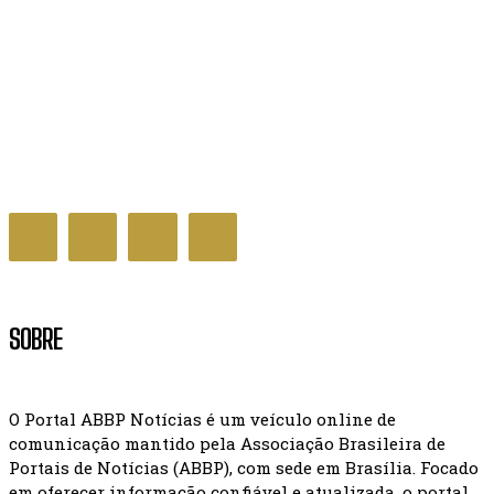
Decreto que cria Prêmio Nacional da Educação é
assinado pelo governo
GERAL NOTÍCIAS
SOBRE
O Portal ABBP Notícias é um veículo online de
comunicação mantido pela Associação Brasileira de
Portais de Notícias (ABBP), com sede em Brasília. Focado
em oferecer informação confiável e atualizada, o portal