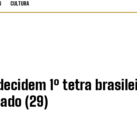
S
CULTURA
ecidem 1º tetra brasile
ado (29)