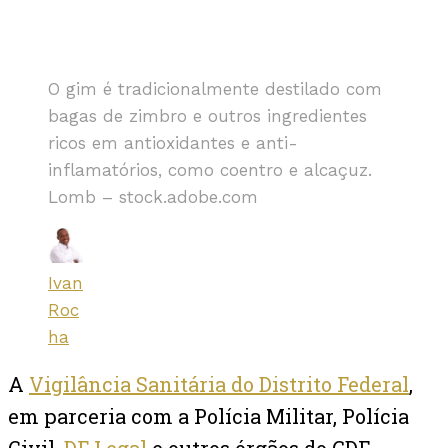
O gim é tradicionalmente destilado com
bagas de zimbro e outros ingredientes
ricos em antioxidantes e anti-
inflamatórios, como coentro e alcaçuz.
Lomb – stock.adobe.com
Ivan
Roc
ha
A
Vigilância Sanitária do Distrito Federal
,
em parceria com a Polícia Militar, Polícia
Civil,
DF Legal
e outros órgãos do GDF,