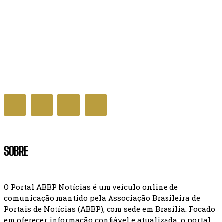
Influenza A e VSR elevam casos de SRAG no Brasil,
aponta InfoGripe
SAÚDE
SOBRE
O Portal ABBP Notícias é um veículo online de
comunicação mantido pela Associação Brasileira de
Portais de Notícias (ABBP), com sede em Brasília. Focado
em oferecer informação confiável e atualizada, o portal