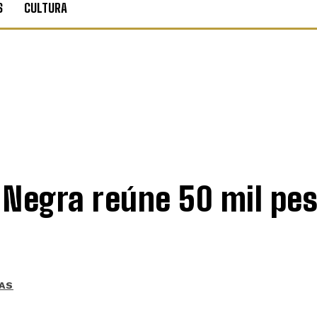
S
CULTURA
a Negra reúne 50 mil pe
AS