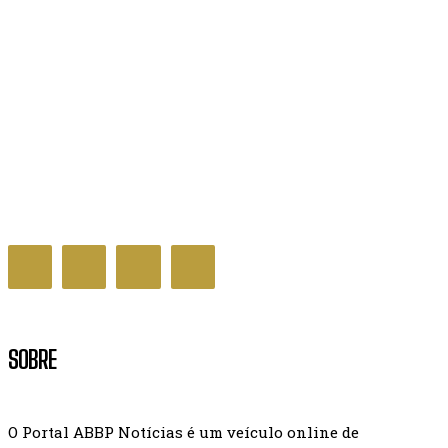
Governo Federal sanciona lei que regula mercado
de carbono no Brasil
GERAL NOTÍCIAS
SOBRE
O Portal ABBP Notícias é um veículo online de