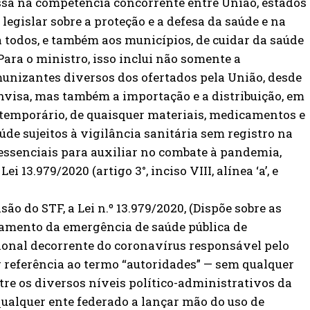
sa na competência concorrente entre União, estados
 legislar sobre a proteção e a defesa da saúde e na
todos, e também aos municípios, de cuidar da saúde
 Para o ministro, isso inclui não somente a
munizantes diversos dos ofertados pela União, desde
visa, mas também a importação e a distribuição, em
 temporário, de quaisquer materiais, medicamentos e
de sujeitos à vigilância sanitária sem registro na
ssenciais para auxiliar no combate à pandemia,
i 13.979/2020 (artigo 3°, inciso VIII, alínea ‘a’, e
ão do STF, a Lei n.º 13.979/2020, (Dispõe sobre as
amento da emergência de saúde pública de
onal decorrente do coronavírus responsável pelo
er referência ao termo “autoridades” — sem qualquer
tre os diversos níveis político-administrativos da
qualquer ente federado a lançar mão do uso de