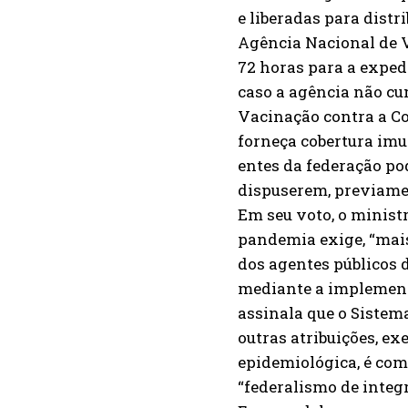
e liberadas para distr
Agência Nacional de V
72 horas para a exped
caso a agência não cu
Vacinação contra a Co
forneça cobertura imu
entes da federação po
dispuserem, previame
Em seu voto, o minis
pandemia exige, “mais
dos agentes públicos 
mediante a implement
assinala que o Sistem
outras atribuições, ex
epidemiológica, é com
“federalismo de integ