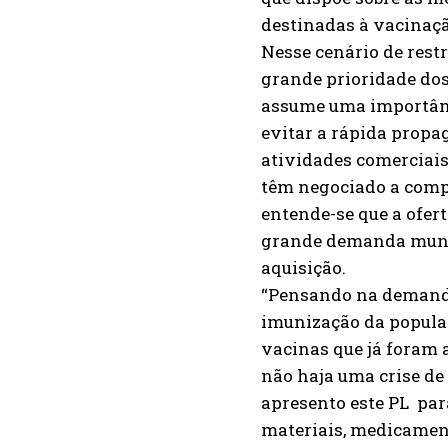
destinadas à vacinaçã
Nesse cenário de rest
grande prioridade dos
assume uma importânci
evitar a rápida propa
atividades comerciais
têm negociado a compr
entende-se que a ofer
grande demanda mundi
aquisição.
“Pensando na demanda
imunização da populaç
vacinas que já foram 
não haja uma crise de
apresento este PL par
materiais, medicament