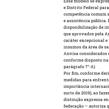
Esse modelo se expres
e Distrito Federal para
competência comum a 
e assistência pública.
disponibilização de i
que aprovados pela An
caráter excepcional e
insumos da área de saú
Anvisa considerados e
conforme disposto na Le
parágrafo 7°-A).
Por fim, conforme decis
medidas para enfrent
importância internaci
surto de 2019), ao faz
distinção expressa en
federação — autoriza 