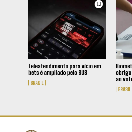
Teleatendimento para vício em
Biomet
bets é ampliado pelo SUS
obrigat
ao vot
BRASIL
BRASIL