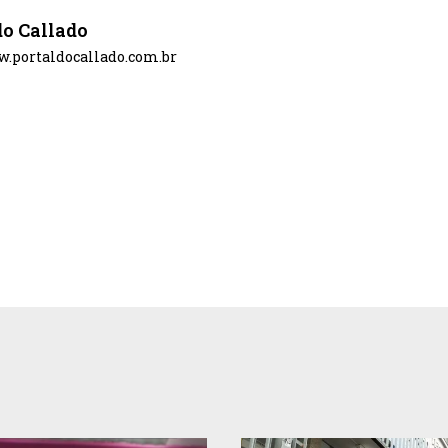
do Callado
w.portaldocallado.com.br