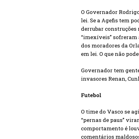
O Governador Rodrigo
lei. Se a Agefis tem p
derrubar construções 
“imexíveis” sofreram 
dos moradores da Orla
em lei. O que não pode
Governador tem gente
invasores Renan, Cunh
Futebol
O time do Vasco se a
“pernas de paus” vira
comportamento é louvá
comentários maldosos