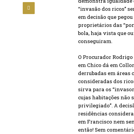
demonstra igualdade de
“invasão dos ricos” s
em decisão que pegou 
proprietários das “po
bola, haja vista que 
conseguiram.
O Procurador Rodrigo 
em Chico dá em Collor
derrubadas em áreas c
consideradas dos rico
sirva para os “invaso
cujas habitações não 
privilegiado”. A deci
residências considerad
em Francisco nem semp
então! Sem comentári