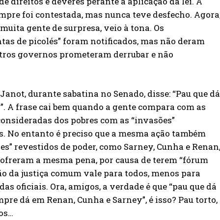
 direitos e deveres perante a aplicação da lei. A
empre foi contestada, mas nunca teve desfecho. Agora
muita gente de surpresa, veio à tona. Os
ntas de picolés” foram notificados, mas não deram
outros governos prometeram derrubar e não
Janot, durante sabatina no Senado, disse: “Pau que dá
”. A frase cai bem quando a gente compara com as
onsideradas dos pobres com as “invasões”
s. No entanto é preciso que a mesma ação também
res” revestidos de poder, como Sarney, Cunha e Renan
sofreram a mesma pena, por causa de terem “fórum
são da justiça comum vale para todos, menos para
as oficiais. Ora, amigos, a verdade é que “pau que dá
re dá em Renan, Cunha e Sarney”, é isso? Pau torto,
os…