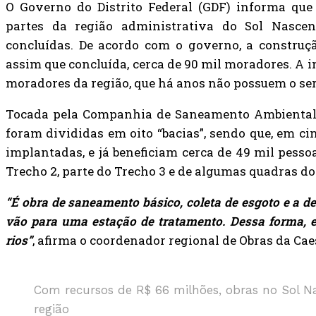
O Governo do Distrito Federal (GDF) informa qu
partes da região administrativa do Sol Nascen
concluídas. De acordo com o governo, a construç
assim que concluída, cerca de 90 mil moradores. A 
moradores da região, que há anos não possuem o serv
Tocada pela Companhia de Saneamento Ambiental do
foram divididas em oito “bacias”, sendo que, em cin
implantadas, e já beneficiam cerca de 49 mil pesso
Trecho 2, parte do Trecho 3 e de algumas quadras do 
“É obra de saneamento básico, coleta de esgoto e a d
vão para uma estação de tratamento. Dessa forma, e
rios”
, afirma o coordenador regional de Obras da Ca
Com recursos de R$ 66 milhões, obras no Sol N
região