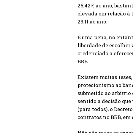
26,42% ao ano, bastan
elevada em relação à 
23,11 ao ano.
É uma pena, no entanto
liberdade de escolher 
credenciado a oferecer
BRB.
Existem muitas teses,
protecionismo ao banco
submetido ao arbítrio
sentido a decisão que
(para todos), o Decret
contratos no BRB, em 
Não são raros os caso