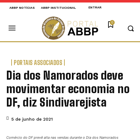
ENTRAR
ABBP NOTÍCIAS
ABBP INSTITUCIONAL
0
PORTAIS ASSOCIADOS
Dia dos Namorados deve
movimentar economia no
DF, diz Sindivarejista
5 de junho de 2021
Comércio do DF prevê alta nas vendas durante o Dia dos Namorados