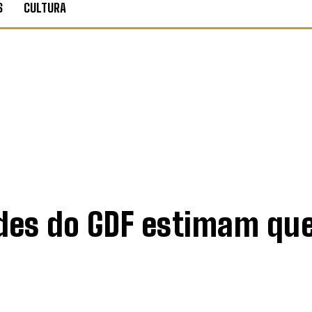
S
CULTURA
ades do GDF estimam qu