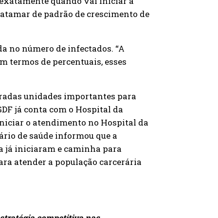
r exatamente quando vai iniciar a
 patamar de padrão de crescimento de
a no número de infectados. “A
 termos de percentuais, esses
eradas unidades importantes para
GDF já conta com o Hospital da
iciar o atendimento no Hospital da
tário de saúde informou que a
 já iniciaram e caminha para
para atender a população carcerária
estratégia competitiva nas