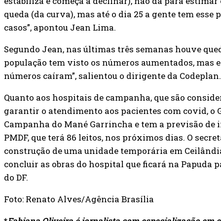
estabiliza e começa a declinar), não dá para estima
queda (da curva), mas até o dia 25 a gente tem esse
casos”, apontou Jean Lima.
Segundo Jean, nas últimas três semanas houve qued
população tem visto os números aumentados, mas em
números caíram”, salientou o dirigente da Codeplan.
Quanto aos hospitais de campanha, que são consid
garantir o atendimento aos pacientes com covid, o 
Campanha do Mané Garrincha e tem a previsão de in
PMDF, que terá 86 leitos, nos próximos dias. O secre
construção de uma unidade temporária em Ceilândia
concluir as obras do hospital que ficará na Papuda 
do DF.
Foto: Renato Alves/Agência Brasília
*
Fabiana
Oliveira é jornalista com especialização em 