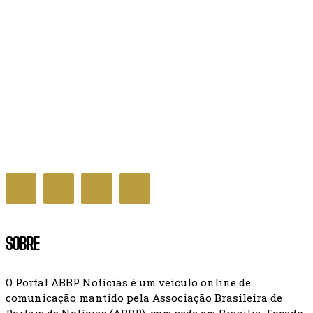
Governo Federal sanciona lei que regula mercado
de carbono no Brasil
GERAL NOTÍCIAS
SOBRE
O Portal ABBP Notícias é um veículo online de
comunicação mantido pela Associação Brasileira de
Portais de Notícias (ABBP), com sede em Brasília. Focado