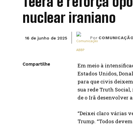
Teerã e reforça op
nuclear iraniano
Por
COMUNICAÇÃO
16 de junho de 2025
Compartilhe
Em meio à intensificaç
Estados Unidos, Donal
para que civis deixem 
sua rede Truth Social,
de o Irã desenvolver 
“Deixei claro várias v
Trump. “Todos devem 