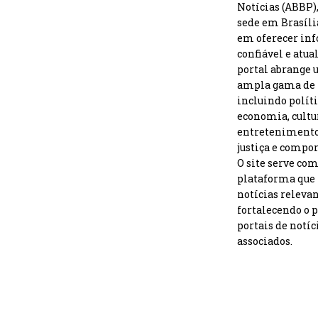
Notícias (ABBP)
sede em Brasíli
em oferecer in
confiável e atua
portal abrange
ampla gama de 
incluindo políti
economia, cultu
entretenimento,
justiça e compo
O site serve co
plataforma que
notícias releva
fortalecendo o 
portais de notíc
associados.