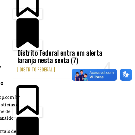
Distrito Federal entra em alerta
laranja nesta sexta (7)
DISTRITO FEDERAL
ão
bbp.com.br
otícias é
ne de
antido
rtais de