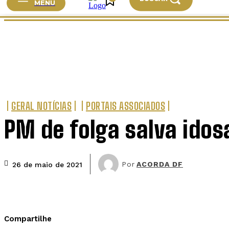
MENU
HOME
CIDADES
BRASIL
MUNDO
ESPORT
GERAL NOTÍCIAS
PORTAIS ASSOCIADOS
PM de folga salva idos
Por
ACORDA DF
26 de maio de 2021
Compartilhe