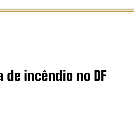
ES
CULTURA
a de incêndio no DF