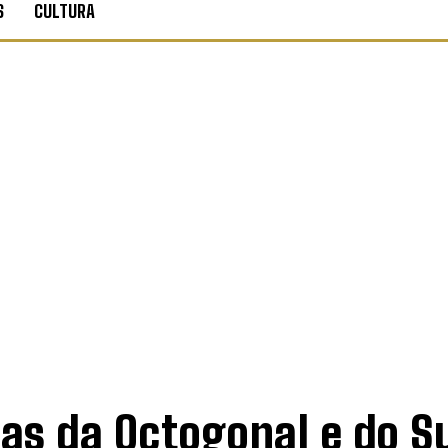
S
CULTURA
ias da Octogonal e do S