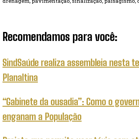
drenagem, pavimentação, sinalização, paisagismo, c
Recomendamos para você:
SindSaúde realiza assembleia nesta te
Planaltina
“Gabinete da ousadia”: Como o govern
enganam a População