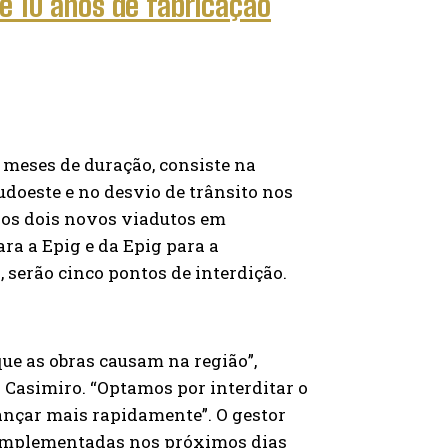
é 10 anos de fabricação
 meses de duração, consiste na
udoeste e no desvio de trânsito nos
ídos dois novos viadutos em
ra a Epig e da Epig para a
 serão cinco pontos de interdição.
ue as obras causam na região”,
er Casimiro. “Optamos por interditar o
ançar mais rapidamente”. O gestor
m implementadas nos próximos dias