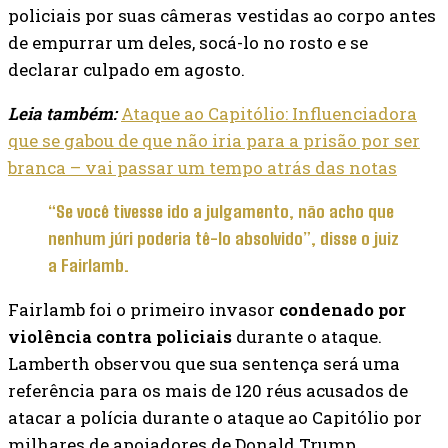
policiais por suas câmeras vestidas ao corpo antes
de empurrar um deles, socá-lo no rosto e se
declarar culpado em agosto.
Leia também:
Ataque ao Capitólio: Influenciadora
que se gabou de que não iria para a prisão por ser
branca – vai passar um tempo atrás das notas
“Se você tivesse ido a julgamento, não acho que
nenhum júri poderia tê-lo absolvido”, disse o juiz
a Fairlamb.
Fairlamb foi o primeiro invasor
condenado por
violência contra policiais
durante o ataque.
Lamberth observou que sua sentença será uma
referência para os mais de 120 réus acusados ​​de
atacar a polícia durante o ataque ao Capitólio por
milhares de apoiadores de Donald Trump.