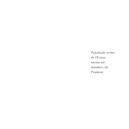
População acima
de 18 anos
vacina até
setembro, diz
Prudente