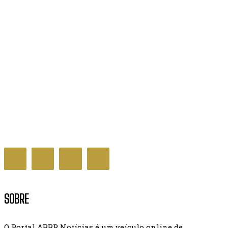
Decreto que cria Prêmio Nacional da Educação é
assinado pelo governo
GERAL NOTÍCIAS
SOBRE
O Portal ABBP Notícias é um veículo online de