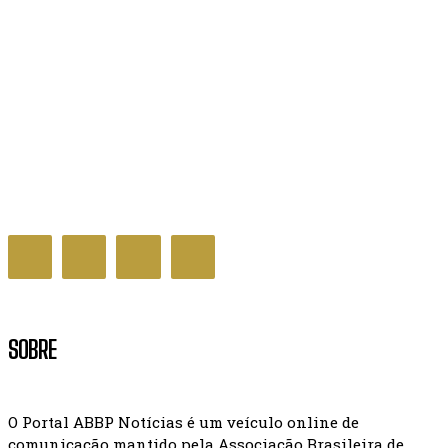
Decreto que cria Prêmio Nacional da Educação é
assinado pelo governo
GERAL NOTÍCIAS
SOBRE
O Portal ABBP Notícias é um veículo online de
comunicação mantido pela Associação Brasileira de