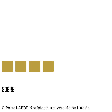
Decreto que cria Prêmio Nacional da Educação é
assinado pelo governo
GERAL NOTÍCIAS
SOBRE
O Portal ABBP Notícias é um veículo online de