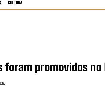
S
CULTURA
es foram promovidos no 
ER