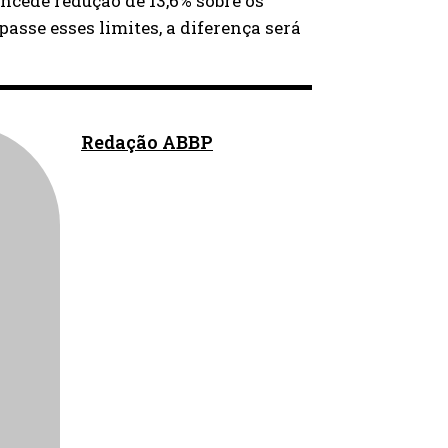
cede redução de 13,6% sobre os
asse esses limites, a diferença será
Redação ABBP