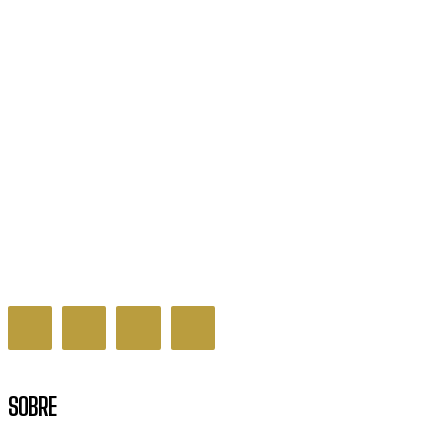
Autoleitura do consumo de água pode ser feito
em casa
DISTRITO FEDERAL
SOBRE