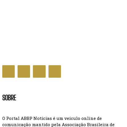
Menores vítimas de violência sexual contam com
atendimento especializado no DF
DISTRITO FEDERAL
SOBRE
O Portal ABBP Notícias é um veículo online de
comunicação mantido pela Associação Brasileira de