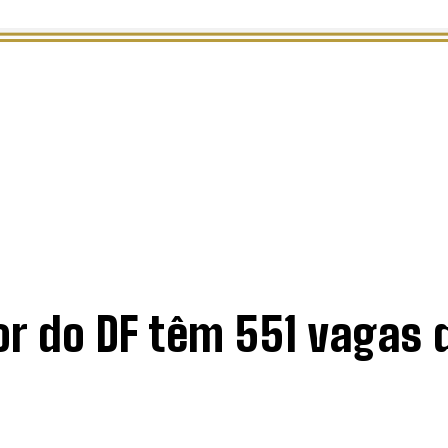
S
CULTURA
or do DF têm 551 vagas