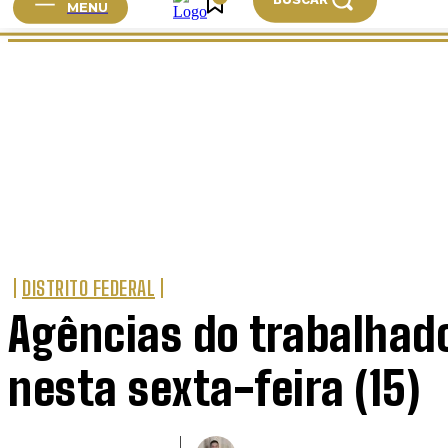
MENU
HOME
CIDADES
BRASIL
MUNDO
ESPORTE
DISTRITO FEDERAL
Agências do trabalhad
nesta sexta-feira (15)