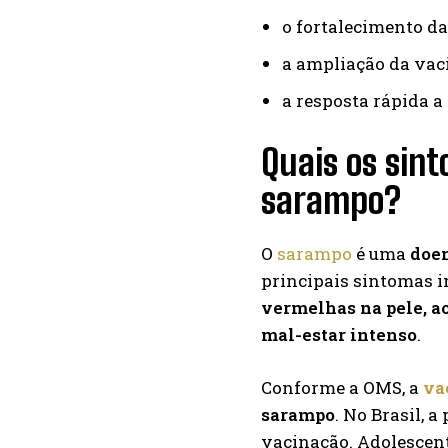
o fortalecimento da
a ampliação da vaci
a resposta rápida a
Quais os sin
sarampo?
O
sarampo
é uma
doen
principais sintomas 
vermelhas na pele, ac
mal-estar intenso
.
Conforme a OMS, a
va
sarampo
. No Brasil, 
vacinação. Adolescen