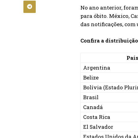
No ano anterior, for
para óbito. México, C
das notificações, com 
Confira a distribuiç
Paí
Argentina
Belize
Bolívia (Estado Plur
Brasil
Canadá
Costa Rica
El Salvador
Estados Unidos da A