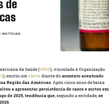
s de
cas
 NOTÍCIAS
ericana da Saúde (
OPAS
), vinculada à Organização
S
), emitiu um
alerta
diante do
aumento acentuado
na Região das Américas
. Após cinco anos de baixa
ltou a apresentar persistência de casos e surtos em
ngo de 2025
,
tendência que
, segundo a entidade,
se
2026
.