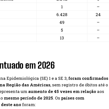
1
–
6.428
24
49
–
5
–
13
–
ntuado em 2026
na Epidemiológica (SE) 1 e a SE 3,
foram confirmados
a na Região das Américas
, sem registro de óbitos até o
epresenta um
aumento de 45 vezes em relação
aos
no
mesmo período de 2025
. Os
países com
o deste ano
foram: