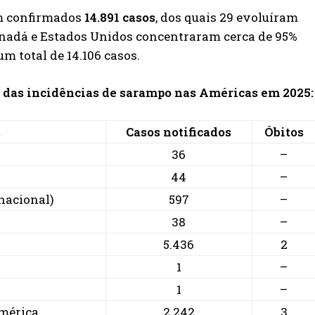
am confirmados
14.891 casos
, dos quais 29 evoluíram
anadá e Estados Unidos concentraram cerca de 95%
um total de 14.106 casos.
ão das incidências de sarampo nas Américas em 2025:
s
Casos notificados
Óbitos
36
–
44
–
inacional)
597
–
38
–
5.436
2
1
–
1
–
mérica
2.242
3