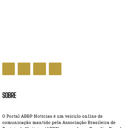
Influenza A e VSR elevam casos de SRAG no Brasil,
aponta InfoGripe
SAÚDE
SOBRE
O Portal ABBP Notícias é um veículo online de
comunicação mantido pela Associação Brasileira de