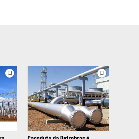
ra
Gasoduto da Petrobras é