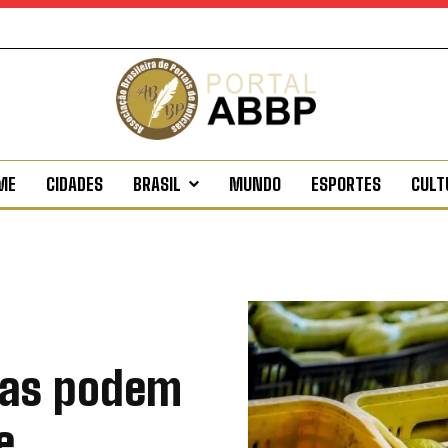
ME
CIDADES
BRASIL
MUNDO
ESPORTES
CULT
cas podem
e