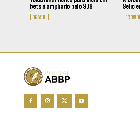
bets é ampliado pelo SUS
Selic 
BRASIL
ECONO