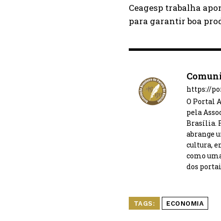
Ceagesp trabalha apon
para garantir boa pro
Comuni
https://p
O Portal 
pela Asso
Brasília.
abrange u
cultura, 
como uma 
dos portai
TAGS:
ECONOMIA