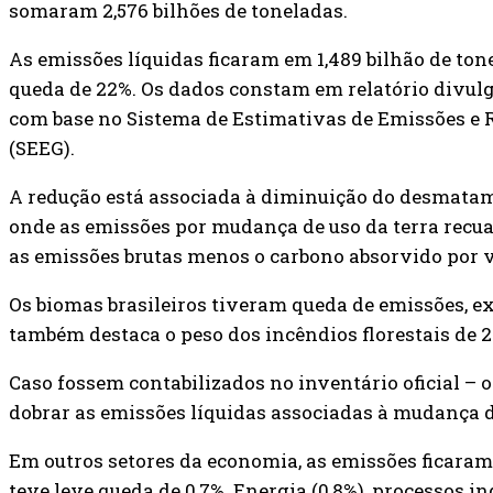
somaram 2,576 bilhões de toneladas.
As emissões líquidas ficaram em 1,489 bilhão de ton
queda de 22%. Os dados constam em relatório divulg
com base no Sistema de Estimativas de Emissões e R
(SEEG).
A redução está associada à diminuição do desmata
onde as emissões por mudança de uso da terra recu
as emissões brutas menos o carbono absorvido por v
Os biomas brasileiros tiveram queda de emissões, exc
também destaca o peso dos incêndios florestais de 2
Caso fossem contabilizados no inventário oficial – 
dobrar as emissões líquidas associadas à mudança de
Em outros setores da economia, as emissões ficaram
teve leve queda de 0,7%. Energia (0,8%), processos ind