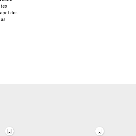
ntes
papel dos
ias