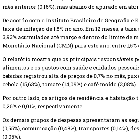
mês anterior (0,16%), mas abaixo do apurado em abril
De acordo com o Instituto Brasileiro de Geografia e E
taxa de inflação de 1,8% no ano. Em 12 meses, a taxa
3,93% acumulados até março e dentro do limite de m
Monetário Nacional (CMN) para este ano: entre 1,5% e
O relatório mostra que os principais responsáveis pe
alimentos e os gastos com saúde e cuidados pessoai
bebidas registrou alta de preços de 0,7% no mês, pu
cebola (15,63%), tomate (14,09%) e café moído (3,08%).
Por outro lado, os artigos de residência e habitação
0,26% e 0,01%, respectivamente.
Os demais grupos de despesas apresentaram as segui
(0,55%), comunicação (0,48%), transportes (0,14%), de
(0,05%).