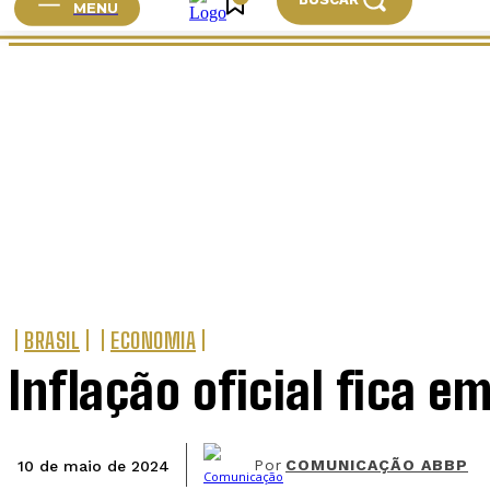
MENU
HOME
CIDADES
BRASIL
MUNDO
ESPORTE
BRASIL
ECONOMIA
Inflação oficial fica 
Por
COMUNICAÇÃO ABBP
10 de maio de 2024