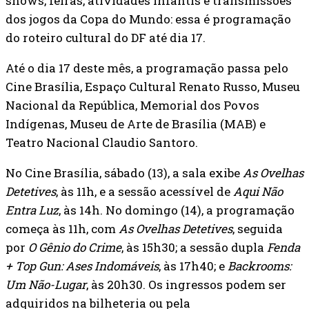
shows, feiras, atividades infantis e transmissões
dos jogos da Copa do Mundo: essa é programação
do roteiro cultural do DF até dia 17.
Até o dia 17 deste mês, a programação passa pelo
Cine Brasília, Espaço Cultural Renato Russo, Museu
Nacional da República, Memorial dos Povos
Indígenas, Museu de Arte de Brasília (MAB) e
Teatro Nacional Claudio Santoro.
No Cine Brasília, sábado (13), a sala exibe
As Ovelhas
Detetives
, às 11h, e a sessão acessível de
Aqui Não
Entra Luz
, às 14h. No domingo (14), a programação
começa às 11h, com
As Ovelhas Detetives
, seguida
por
O Gênio do Crime
, às 15h30; a sessão dupla
Fenda
+ Top Gun: Ases Indomáveis
, às 17h40; e
Backrooms:
Um Não-Lugar
, às 20h30. Os ingressos podem ser
adquiridos na bilheteria ou pela