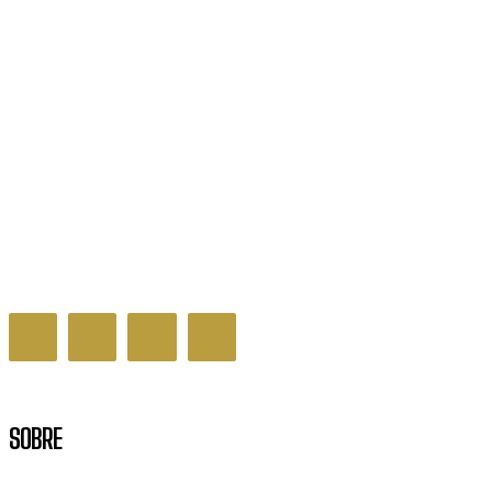
Inscrição no Cadastro Único tem dispensa de
entrevista para famílias unipessoais
BRASIL
SOBRE