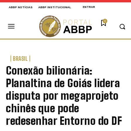
ENTRAR
ABBP NOTÍCIAS
ABBP INSTITUCIONAL
0
BRASIL
Conexão bilionária:
Planaltina de Goiás lidera
disputa por megaprojeto
chinês que pode
redesenhar Entorno do DF