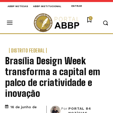
ENTRAR
ABBP NOTÍCIAS
ABBP INSTITUCIONAL
0
DISTRITO FEDERAL
Brasília Design Week
transforma a capital em
palco de criatividade e
inovação
16 de junho de
Por
PORTAL 84
NOTÍCIAS